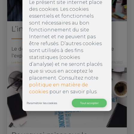
Le présent site internet place
des cookies. Les cookies
essentiels et fonctionnels
sont nécessaires au bon
L’importance du design
fonctionnement du site
Internet et ne peuvent pas
être refusés. D’autres cookies
Le design de votre site internet influence
sont utilisés à des fins
l'expérience utilisateur!
statistiques (cookies
Lire l'article >
03/05/2022
d’analyse) et ne seront placés
que si vous en acceptez le
placement. Consultez notre
politique en matière de
cookies
pour en savoir plus.
Paramétrer les cookies
Tout accepter